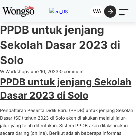
Skip to main content
Skip to footer
WA
PPDB untuk jenjang
Sekolah Dasar 2023 di
Solo
W Workshop
·
June 10, 2023
·
0 comment
PPDB untuk jenjang Sekolah
H
Dasar 2023 di Solo
O
Pendaftaran Peserta Didik Baru (PPDB) untuk jenjang Sekolah
Vi
Dasar (SD) tahun 2023 di Solo akan dilakukan melalui jalur-
jalur yang telah ditentukan. Sistem PPDB akan dilaksanakan
C
secara daring (online). Berikut adalah beberapa informasi