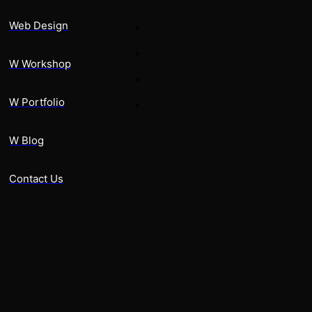
Web Design
Web design services
Monthly SEO services
W Workshop
Digital Marketing services
W Portfolio
Web Maintenance Services
W Blog
Contact Us
Newsletter
Get product info and discount specials by subscribing to
emails that will be delivered directly to your email inbox.