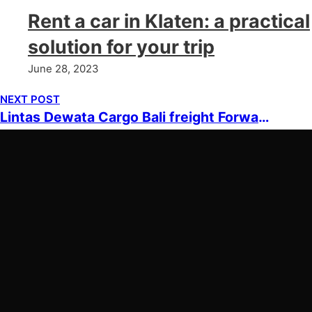
Rent a car in Klaten: a practical
solution for your trip
June 28, 2023
NEXT POST
Lintas Dewata Cargo Bali freight Forwarding Cargo
WongSo House
Jl. Merbabu No.8, Nusukan, District.
Banjarsari, Surakarta City, Central Java
57135
+6281339317358
WongSo
WongSo Services