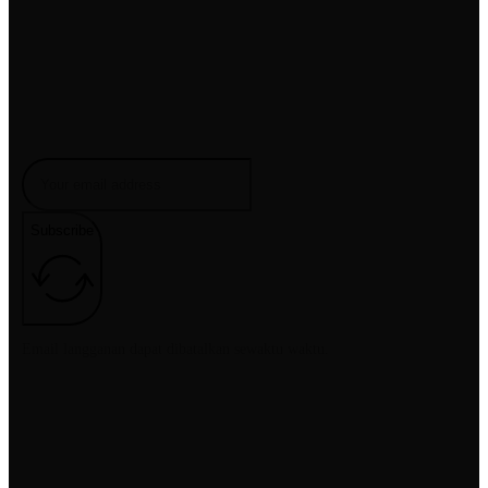
Newsletter
Dapatkan info produk dan spesial diskon dengan berlangganan
email yang akan dikirimkan langsung ke inbox email anda.
Subscribe
Email langganan dapat dibatalkan sewaktu waktu.