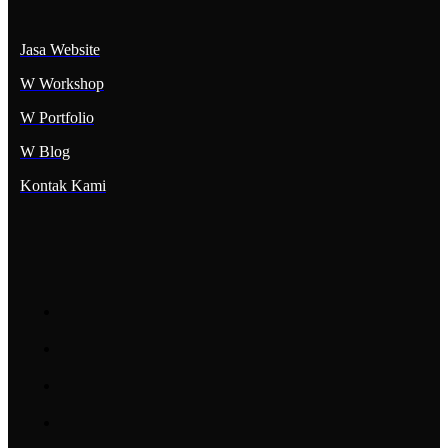
Jasa Website
W Workshop
W Portfolio
W Blog
Kontak Kami
Layanan WongSo
Jasa web design
Jasa SEO bulanan
Jasa digital Marketing
Jasa Maintenance Web